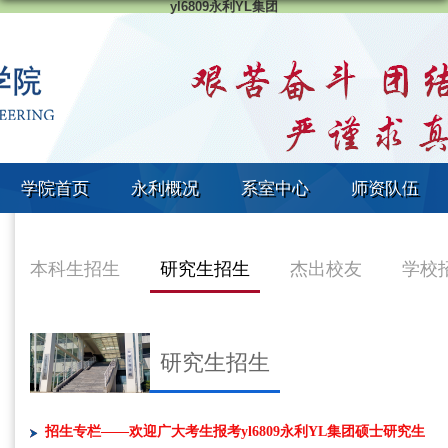
yl6809永利YL集团
学院首页
永利概况
系室中心
师资队伍
本科生招生
研究生招生
杰出校友
学校
研究生招生
招生专栏——欢迎广大考生报考yl6809永利YL集团硕士研究生