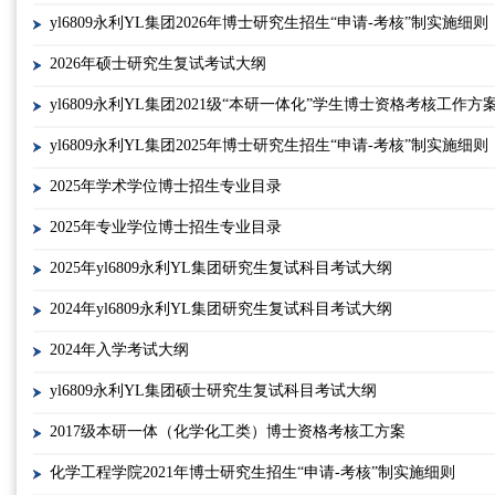
yl6809永利YL集团2026年博士研究生招生“申请-考核”制实施细则
2026年硕士研究生复试考试大纲
yl6809永利YL集团2021级“本研一体化”学生博士资格考核工作方
yl6809永利YL集团2025年博士研究生招生“申请-考核”制实施细则
2025年学术学位博士招生专业目录
2025年专业学位博士招生专业目录
2025年yl6809永利YL集团研究生复试科目考试大纲
2024年yl6809永利YL集团研究生复试科目考试大纲
2024年入学考试大纲
yl6809永利YL集团硕士研究生复试科目考试大纲
2017级本研一体（化学化工类）博士资格考核工方案
化学工程学院2021年博士研究生招生“申请-考核”制实施细则