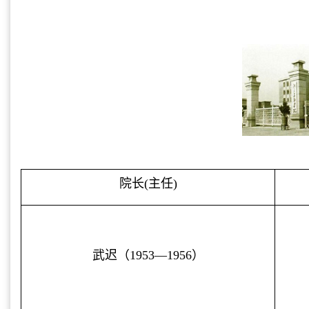
院长
(
主任
)
武迟（
1953—1956
）