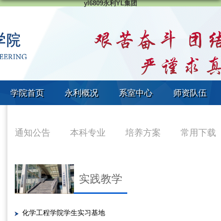
yl6809永利YL集团
学院首页
永利概况
系室中心
师资队伍
通知公告
本科专业
培养方案
常用下载
实践教学
化学工程学院学生实习基地